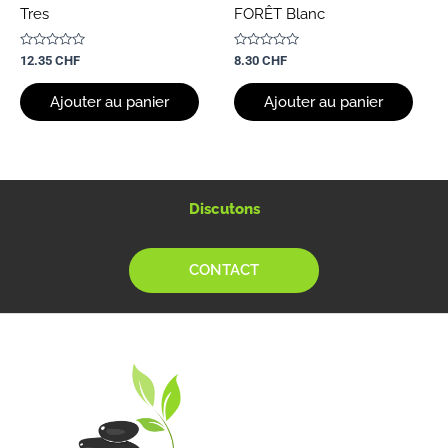
Tres
FORÊT Blanc
Note
Note
12.35
CHF
8.30
CHF
0
0
sur
sur
5
5
Ajouter au panier
Ajouter au panier
Discutons
CONTACT