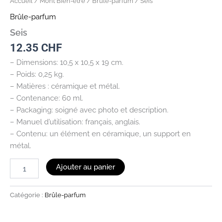
Accueil
/
Mont Bien-être
/
Brûle-parfum
/ Seis
Brûle-parfum
Seis
12.35
CHF
– Dimensions: 10,5 x 10,5 x 19 cm.
– Poids: 0,25 kg.
– Matières : céramique et métal.
– Contenance: 60 ml.
– Packaging: soigné avec photo et description.
– Manuel d’utilisation: français, anglais.
– Contenu: un élément en céramique, un support en
métal.
Ajouter au panier
Catégorie :
Brûle-parfum