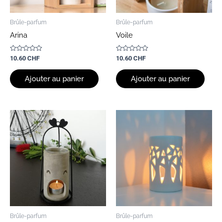
Brûle-parfum
Brûle-parfum
Arina
Voile
Note
Note
10.60
CHF
10.60
CHF
0
0
sur
sur
5
5
Ajouter au panier
Ajouter au panier
Brûle-parfum
Brûle-parfum