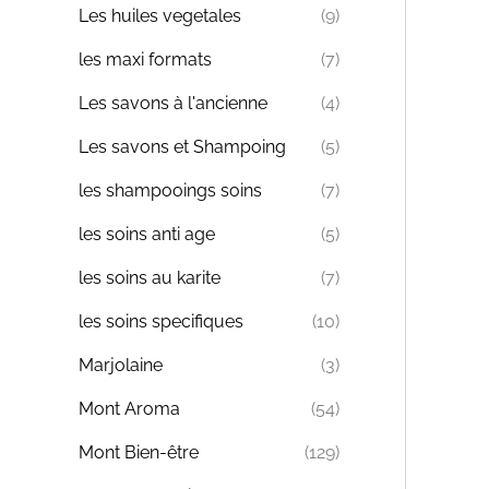
Les huiles vegetales
(9)
les maxi formats
(7)
Les savons à l'ancienne
(4)
Les savons et Shampoing
(5)
les shampooings soins
(7)
les soins anti age
(5)
les soins au karite
(7)
les soins specifiques
(10)
Marjolaine
(3)
Mont Aroma
(54)
Mont Bien-être
(129)