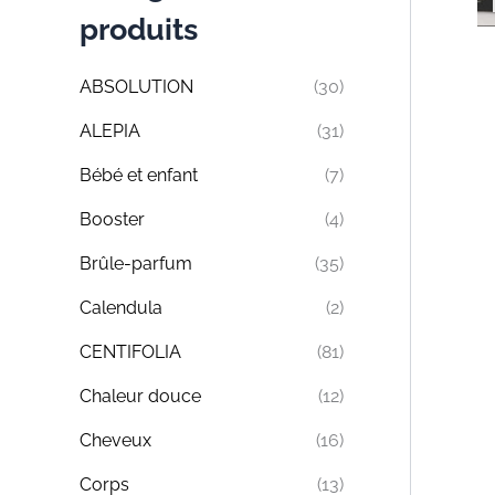
produits
ABSOLUTION
(30)
ALEPIA
(31)
Bébé et enfant
(7)
Booster
(4)
Brûle-parfum
(35)
Calendula
(2)
CENTIFOLIA
(81)
Chaleur douce
(12)
Cheveux
(16)
Corps
(13)