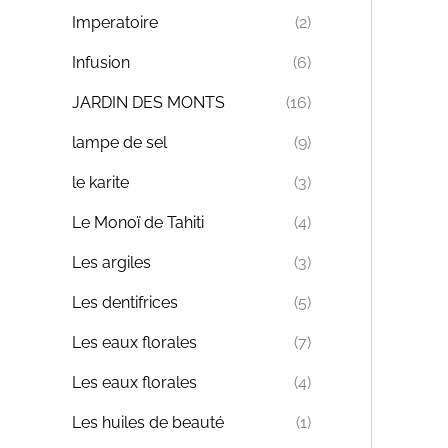
Imperatoire
(2)
Infusion
(6)
JARDIN DES MONTS
(16)
lampe de sel
(9)
le karite
(3)
Le Monoï de Tahiti
(4)
Les argiles
(3)
Les dentifrices
(5)
Les eaux florales
(7)
Les eaux florales
(4)
Les huiles de beauté
(1)