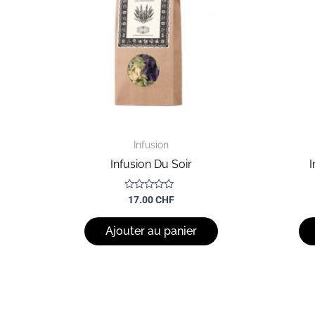
Infusion
Infusion Du Soir
I
Note
17.00
CHF
0
sur
5
Ajouter au panier