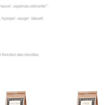
, mauve*, aspérule odorante**.
, hysope*, sauge*, bleuet*.
 fonction des récoltes.