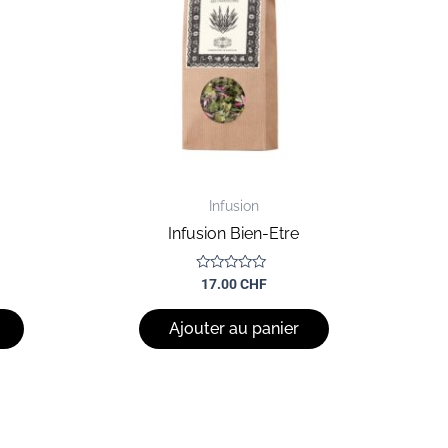
Infusion
Infusion Bien-Etre
Note
17.00
CHF
0
sur
5
Ajouter au panier