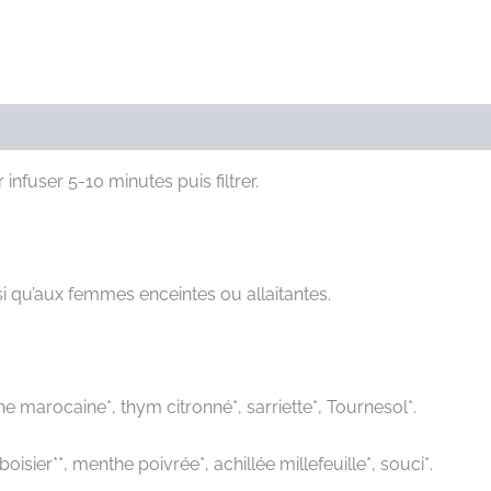
 infuser 5-10 minutes puis filtrer.
i qu’aux femmes enceintes ou allaitantes.
he marocaine*, thym citronné*, sarriette*, Tournesol*.
sier**, menthe poivrée*, achillée millefeuille*, souci*.