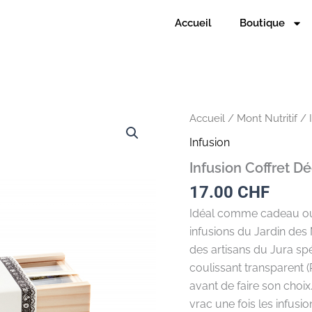
Accueil
Boutique
quantité
Accueil
/
Mont Nutritif
/
de
Infusion
Infusion
Coffret
Infusion Coffret D
Découverte
17.00
CHF
Idéal comme cadeau ou
infusions du Jardin des 
des artisans du Jura sp
coulissant transparent 
avant de faire son choi
vrac une fois les infus