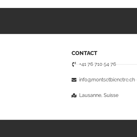
CONTACT
+41 76 710 54 76
info@montsetbienetre.ch
Lausanne, Suisse