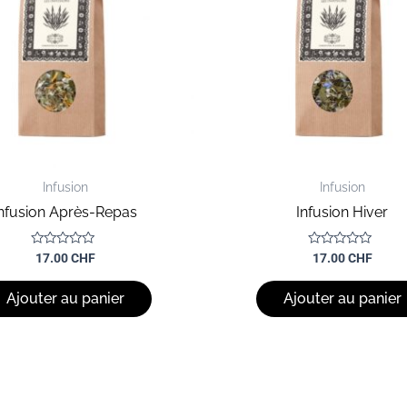
Infusion
Infusion
nfusion Après-Repas
Infusion Hiver
Note
Note
17.00
CHF
17.00
CHF
0
0
sur
sur
5
5
Ajouter au panier
Ajouter au panier