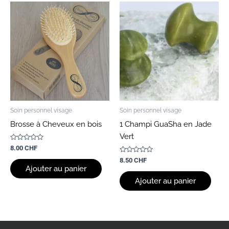
Soin personnel visage
Soin personnel visage
Brosse à Cheveux en bois
1 Champi GuaSha en Jade
Vert
Note
8.00
CHF
0
sur
Note
8.50
CHF
5
0
Ajouter au panier
sur
5
Ajouter au panier