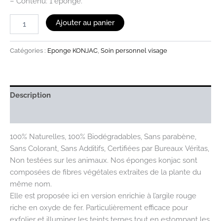
– Contenu: 1 éponge.
Ajouter au panier
Catégories :
Eponge KONJAC
,
Soin personnel visage
Description
Avis (0)
100% Naturelles, 100% Biodégradables, Sans parabène,
Sans Colorant, Sans Additifs, Certifiées par Bureaux Véritas,
Non testées sur les animaux. Nos éponges konjac sont
composées de fibres végétales extraites de la plante du
même nom.
Elle est proposée ici en version enrichie à l’argile rouge
riche en oxyde de fer. Particulièrement efficace pour
exfolier et illuminer les teints ternes tout en estompant les