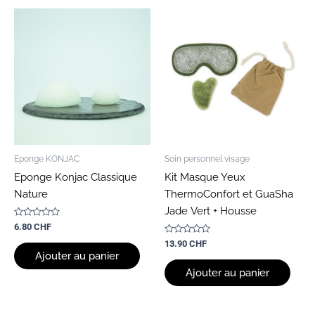
Eponge KONJAC
Soin personnel visage
Eponge Konjac Classique
Kit Masque Yeux
Nature
ThermoConfort et GuaSha
Jade Vert + Housse
Note
6.80
CHF
0
sur
Note
13.90
CHF
5
0
Ajouter au panier
sur
5
Ajouter au panier