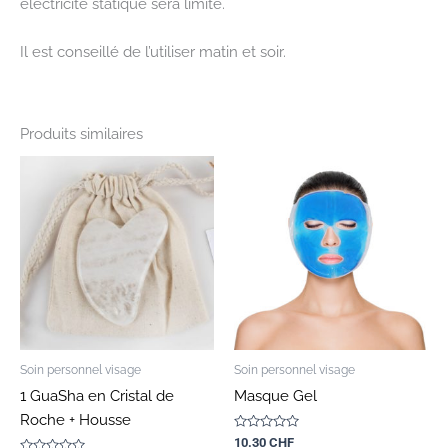
électricité statique sera limité.
Il est conseillé de l’utiliser matin et soir.
Produits similaires
Soin personnel visage
Soin personnel visage
1 GuaSha en Cristal de
Masque Gel
Roche + Housse
Note
10.30
CHF