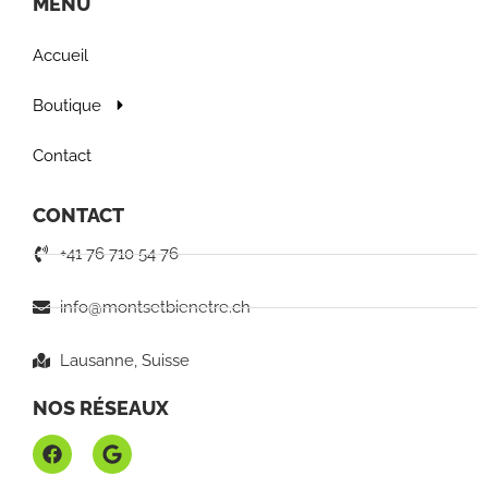
MENU
Accueil
Boutique
Contact
CONTACT
+41 76 710 54 76
info@montsetbienetre.ch
Lausanne, Suisse
NOS RÉSEAUX
F
G
a
o
c
o