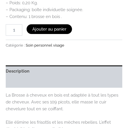
– Poids: 0,20 Kg.
– Packaging: boîte individuelle soignée.
– Contenu: 1 brosse en bois .
Ajouter au panier
Catégorie :
Soin personnel visage
Description
Avis (0)
La Brosse à cheveux en bois est adaptée à tout les types
de cheveux. Avec ses 109 picots, elle masse le cuir
chevelure tout en se coiffant.
Elle élimine les frisottis et les mèches rebelles. L’effet