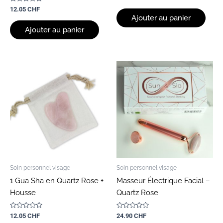
0
Note
sur
12.05
CHF
0
5
Ajouter au panier
sur
5
Ajouter au panier
Soin personnel visage
Soin personnel visage
1 Gua Sha en Quartz Rose +
Masseur Électrique Facial –
Housse
Quartz Rose
Note
Note
12.05
CHF
24.90
CHF
0
0