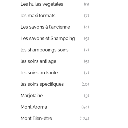
Les huiles vegetales
(9)
les maxi formats
(7)
Les savons à l'ancienne
(4)
Les savons et Shampoing
(5)
les shampooings soins
(7)
les soins anti age
(5)
les soins au karite
(7)
les soins specifiques
(10)
Marjolaine
(3)
Mont Aroma
(54)
Mont Bien-être
(124)