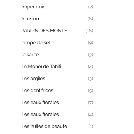
Imperatoire
(2)
Infusion
(6)
JARDIN DES MONTS
(16)
lampe de sel
(9)
le karite
(3)
Le Monoï de Tahiti
(4)
Les argiles
(3)
Les dentifrices
(5)
Les eaux florales
(7)
Les eaux florales
(4)
Les huiles de beauté
(1)