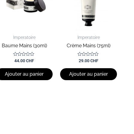
Imperatoire
Imperatoire
Baume Mains (30ml)
Crème Mains (75ml)
Note
Note
44.00
CHF
29.00
CHF
0
0
sur
sur
5
5
Ajouter au panier
Ajouter au panier